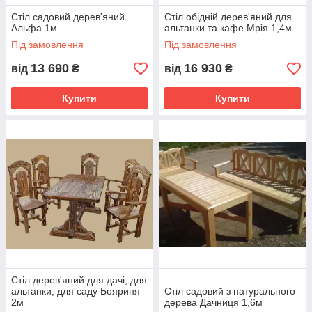
Стіл садовий дерев'яний
Стіл обідній дерев'яний для
Альфа 1м
альтанки та кафе Мрія 1,4м
Під замовлення
Під замовлення
13 690
16 930
від
₴
від
₴
Купити
Купити
Стіл дерев'яний для дачі, для
альтанки, для саду Бояриня
Стіл садовий з натурального
2м
дерева Дачниця 1,6м