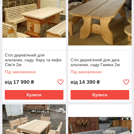
Стіл дерев'яний для
альтанки, саду, бару та кафе
Стіл дерев'яний для дачі,
Сім'я 2м
альтанки, саду Гамма 2м
Під замовлення
Під замовлення
17 990
14 390
від
₴
від
₴
Купити
Купити