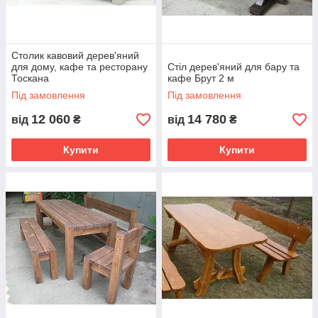
Столик кавовий дерев'яний
для дому, кафе та ресторану
Стіл дерев'яний для бару та
Тоскана
кафе Брут 2 м
Під замовлення
Під замовлення
12 060
14 780
від
₴
від
₴
Купити
Купити