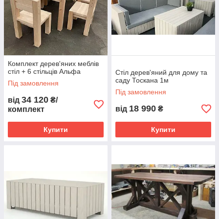
Комплект дерев'яних меблів
стіл + 6 стільців Альфа
Стіл дерев'яний для дому та
саду Тоскана 1м
Під замовлення
Під замовлення
34 120
від
₴/
18 990
від
₴
комплект
Купити
Купити