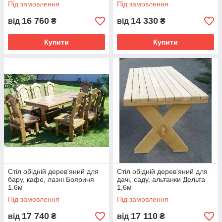
Під замовлення
Під замовлення
16 760
14 330
від
₴
від
₴
Купити
Купити
Стіл обідній дерев'яний для
Стіл обідній дерев'яний для
бару, кафе, лазні Бояриня
дачі, саду, альтанки Дельта
1.6м
1,6м
Під замовлення
Під замовлення
17 740
17 110
від
₴
від
₴