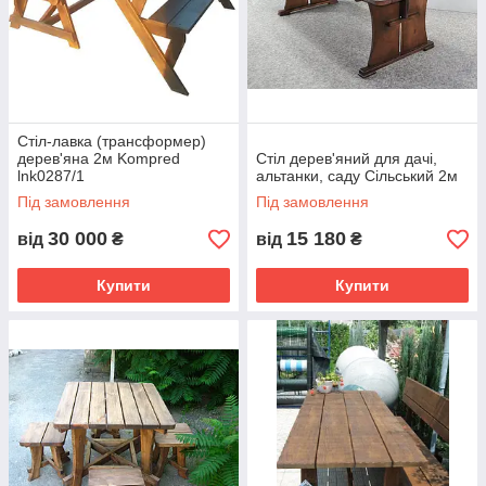
Стіл-лавка (трансформер)
дерев'яна 2м Kompred
Стіл дерев'яний для дачі,
lnk0287/1
альтанки, саду Сільський 2м
Під замовлення
Під замовлення
30 000
15 180
від
₴
від
₴
Купити
Купити