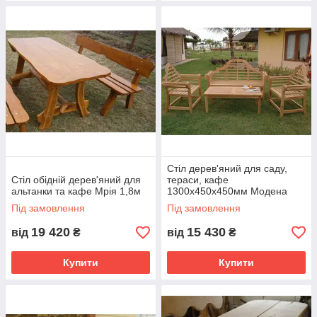
Стіл дерев'яний для саду,
Стіл обідній дерев'яний для
тераси, кафе
альтанки та кафе Мрія 1,8м
1300х450х450мм Модена
Під замовлення
Під замовлення
19 420
15 430
від
₴
від
₴
Купити
Купити