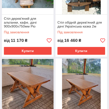
Стіл дерев'яний для
альтанки, кафе, дачі
Стіл обідній дерев'яний для
900х900х750мм Ріо
дачі Українська казка 2м
Під замовлення
Під замовлення
11 170
16 460
від
₴
від
₴
Купити
Купити