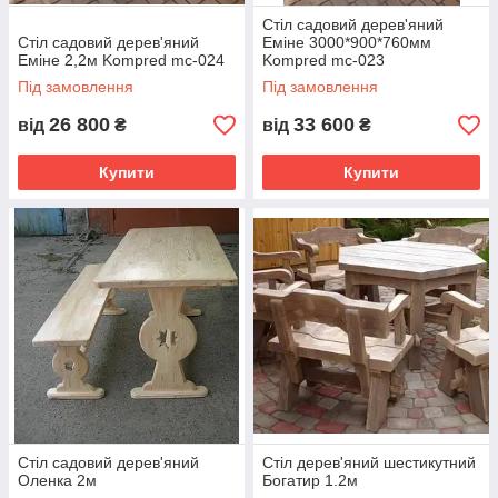
Стіл садовий дерев'яний
Стіл садовий дерев'яний
Еміне 3000*900*760мм
Еміне 2,2м Kompred mc-024
Kompred mc-023
Під замовлення
Під замовлення
26 800
33 600
від
₴
від
₴
Купити
Купити
Стіл садовий дерев'яний
Стіл дерев'яний шестикутний
Оленка 2м
Богатир 1.2м