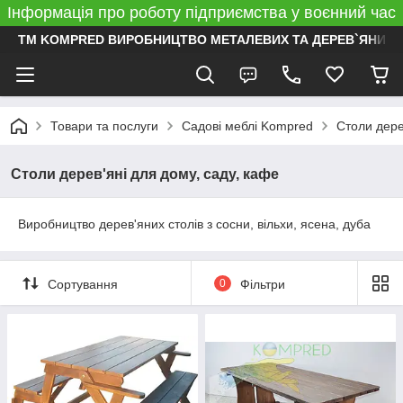
Інформація про роботу підприємства у воєнний час
ТМ KOMPRED ВИРОБНИЦТВО МЕТАЛЕВИХ ТА ДЕРЕВ`ЯНИХ 
Товари та послуги
Садові меблі Kompred
Столи дере
Столи дерев'яні для дому, саду, кафе
Виробництво дерев'яних столів з сосни, вільхи, ясена, дуба
Сортування
0
Фільтри