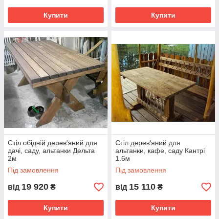
Купити
Купити
Стіл обідній дерев'яний для
Стіл дерев'яний для
дачі, саду, альтанки Дельта
альтанки, кафе, саду Кантрі
2м
1.6м
Під замовлення
Під замовлення
19 920
15 110
від
₴
від
₴
Купити
Купити