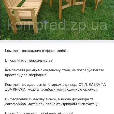
Комплект розкладних садових меблів
В чому ж їх універсальність?
Компактний розмір в складеному стані, не потребує багато
простору для зберігання!
Комплект складається із чотирьох одиниць: СТІЛ, ЛАВКА ТА
ДВА КРІСЛА (можна придбати кожну одиницю окремо).
Виготовлений із масиву вільхи, а якісна фурнітура та
лакофарбові матеріали сприяють тривалій експлуатації.
Цім меблям не страшні ні дощ, ні сонце!