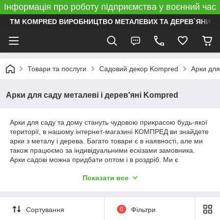
Інформація про роботу підприємства у воєнний час
ТМ KOMPRED ВИРОБНИЦТВО МЕТАЛЕВИХ ТА ДЕРЕВ`ЯНИХ 
Товари та послуги
Садовий декор Kompred
Арки для
Арки для саду металеві і дерев'яні Kompred
Арки для саду та дому стануть чудовою прикрасою будь-якої
території, в нашому інтернет-магазині КОМПРЕД ви знайдете
арки з металу і дерева. Багато товари є в наявності, але ми
також працюємо за індивідуальними ескізами замовника.
Арки садові можна придбати оптом і в роздріб. Ми є
виробником. Наші металеві арки прослужать Вам довгий час.
Показати все
Гарантія найкращої ціни і якості від магазину КОМПРЕД!
Сортування
0
Фільтри