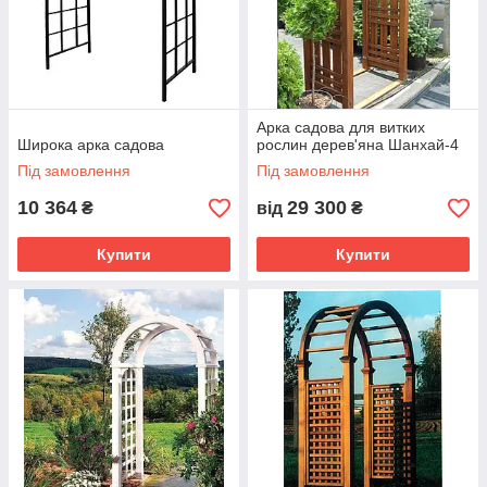
Арка садова для витких
Широка арка садова
рослин дерев'яна Шанхай-4
Під замовлення
Під замовлення
10 364
29 300
₴
від
₴
Купити
Купити