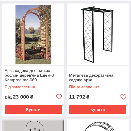
Арка садова для витких
рослин дерев'яна Едем-3
Металева декоративна
Kompred mc-060
садова арка
Під замовлення
Під замовлення
23 000
11 792
від
₴
₴
Купити
Купити