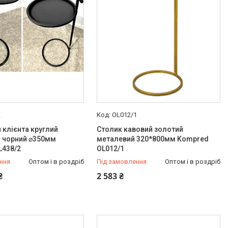
2
OL012/1
 клієнта круглий
Столик кавовий золотий
й чорний ⌀350мм
металевий 320*800мм Kompred
L438/2
OL012/1
ння
Оптом і в роздріб
Під замовлення
Оптом і в роздріб
₴
2 583 ₴