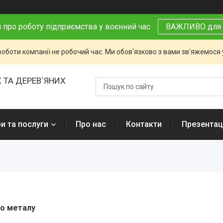
 про роботу підприємства у воєнний час
ВАЖЛИВО для 
роботи компанії не робочий час. Ми обов'язково з вами зв'яжемося
 ТА ДЕРЕВ`ЯНИХ
и та послуги
Про нас
Контакти
Презентаці
го металу